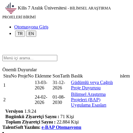
Kilis 7 Aralık Üniversitesi
- BİLİMSEL ARAŞTIRMA
PROJELERİ BİRİMİ
Otomasyona Giriş
TR
EN
Önemli Duyurular
SiraNo
ProjeNo
Eklenme
SonTarih
Baslik
islem
13-03-
31-12-
Güdümlü veya Çağrılı
1
2026
2026
Proje Duyurusu
Bilimsel Araştırma
24-02-
01-08-
2
Projeleri (BAP)
2026
2030
Uygulama Esasları
Versiyon
1.9.24
Bugünkü Ziyaretçi Sayısı :
71 Kişi
Toplam Ziyaretçi Sayısı :
22.884 Kişi
TalentSoft Yazılım:
e-BAP Otomasyonu