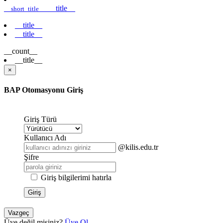
__title__
__short_title__
__title__
__title__
__count__
__title__
×
BAP Otomasyonu Giriş
Giriş Türü
Kullanıcı Adı
@kilis.edu.tr
Şifre
Giriş bilgilerimi hatırla
Giriş
Vazgeç
Üye değil misiniz?
Üye Ol